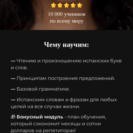
10 000 учеников
по всему миру
Чему научим:
—
Чтению и произношению испанских букв
и слов.
—
Принципам построения предложений.
—
Базовой грамматике.
—
И
спанским словам и фразам для любых
целей на все случаи жизни.
🎁
Бонусный модуль
- план обучения,
который сэкономит месяцы и сотни
долларов на репетиторах!